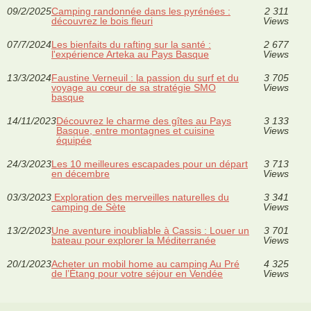
09/2/2025
Camping randonnée dans les pyrénées :
2 311
découvrez le bois fleuri
Views
07/7/2024
Les bienfaits du rafting sur la santé :
2 677
l'expérience Arteka au Pays Basque
Views
13/3/2024
Faustine Verneuil : la passion du surf et du
3 705
voyage au cœur de sa stratégie SMO
Views
basque
14/11/2023
Découvrez le charme des gîtes au Pays
3 133
Basque, entre montagnes et cuisine
Views
équipée
24/3/2023
Les 10 meilleures escapades pour un départ
3 713
en décembre
Views
03/3/2023
Exploration des merveilles naturelles du
3 341
camping de Sète
Views
13/2/2023
Une aventure inoubliable à Cassis : Louer un
3 701
bateau pour explorer la Méditerranée
Views
20/1/2023
Acheter un mobil home au camping Au Pré
4 325
de l’Étang pour votre séjour en Vendée
Views