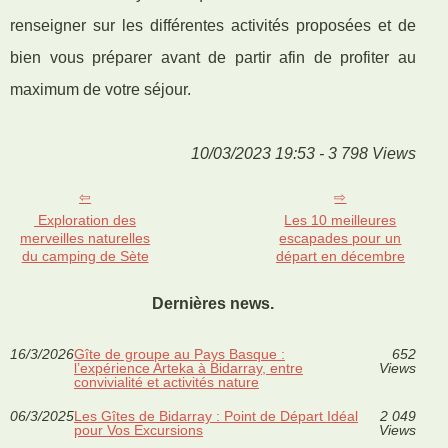
renseigner sur les différentes activités proposées et de
bien vous préparer avant de partir afin de profiter au
maximum de votre séjour.
10/03/2023 19:53 - 3 798 Views
Exploration des
Les 10 meilleures
merveilles naturelles
escapades pour un
du camping de Sète
départ en décembre
Dernières news.
16/3/2026
Gîte de groupe au Pays Basque :
652
l’expérience Arteka à Bidarray, entre
Views
convivialité et activités nature
06/3/2025
Les Gîtes de Bidarray : Point de Départ Idéal
2 049
pour Vos Excursions
Views