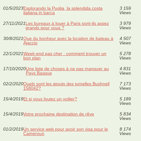
01/5/2023
Esplorando la Puglia, la splendida costa
3 159
italiana in barca
Views
27/11/2021
Les bureaux à louer à Paris sont-ils assez
3 979
grands pour vous ?
Views
30/8/2021
Que du bonheur avec la location de bateau à
4 507
Ajaccio
Views
22/1/2021
Week-end pas cher : comment trouver un
5 278
bon plan
Views
17/10/2020
Une liste de choses à ne pas manquer au
4 831
Pays Basque
Views
02/2/2020
Quels sont les atouts des jumelles Bushnell
7 173
158042?
Views
15/4/2019
Et si vous louiez un voilier?
5 189
Views
15/4/2019
Votre prochaine destination de rêve
5 834
Views
01/2/2019
Un service web pour avoir son visa pour le
8 174
Cameroun
Views