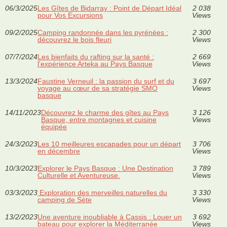
06/3/2025
Les Gîtes de Bidarray : Point de Départ Idéal
2 038
pour Vos Excursions
Views
09/2/2025
Camping randonnée dans les pyrénées :
2 300
découvrez le bois fleuri
Views
07/7/2024
Les bienfaits du rafting sur la santé :
2 669
l'expérience Arteka au Pays Basque
Views
13/3/2024
Faustine Verneuil : la passion du surf et du
3 697
voyage au cœur de sa stratégie SMO
Views
basque
14/11/2023
Découvrez le charme des gîtes au Pays
3 126
Basque, entre montagnes et cuisine
Views
équipée
24/3/2023
Les 10 meilleures escapades pour un départ
3 706
en décembre
Views
10/3/2023
Explorer le Pays Basque : Une Destination
3 789
Culturelle et Aventureuse.
Views
03/3/2023
Exploration des merveilles naturelles du
3 330
camping de Sète
Views
13/2/2023
Une aventure inoubliable à Cassis : Louer un
3 692
bateau pour explorer la Méditerranée
Views