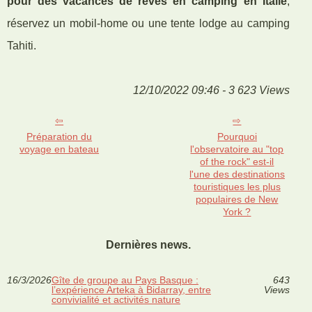
pour des vacances de rêves en camping en Italie
,
réservez un mobil-home ou une tente lodge au camping
Tahiti.
12/10/2022 09:46 - 3 623 Views
Préparation du
Pourquoi
voyage en bateau
l'observatoire au "top
of the rock" est-il
l'une des destinations
touristiques les plus
populaires de New
York ?
Dernières news.
16/3/2026
Gîte de groupe au Pays Basque :
643
l’expérience Arteka à Bidarray, entre
Views
convivialité et activités nature