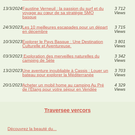
13/3/2024
Faustine Verneuil : la passion du surf et du
3 712
voyage au cœur de sa stratégie SMO
Views
basque
24/3/2023
Les 10 meilleures escapades pour un départ
3 715
en décembre
Views
10/3/2023
Explorer le Pays Basque : Une Destination
3 801
Culturelle et Aventureuse.
Views
03/3/2023
Exploration des merveilles naturelles du
3 342
camping de Sète
Views
13/2/2023
Une aventure inoubliable à Cassis : Louer un
3 703
bateau pour explorer la Méditerranée
Views
20/1/2023
Acheter un mobil home au camping Au Pré
4 329
de l’Étang pour votre séjour en Vendée
Views
Traversee vercors
Découvrez la beauté du...