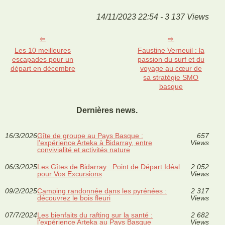
14/11/2023 22:54 - 3 137 Views
Les 10 meilleures
Faustine Verneuil : la
escapades pour un
passion du surf et du
départ en décembre
voyage au cœur de
sa stratégie SMO
basque
Dernières news.
16/3/2026
Gîte de groupe au Pays Basque :
657
l’expérience Arteka à Bidarray, entre
Views
convivialité et activités nature
06/3/2025
Les Gîtes de Bidarray : Point de Départ Idéal
2 052
pour Vos Excursions
Views
09/2/2025
Camping randonnée dans les pyrénées :
2 317
découvrez le bois fleuri
Views
07/7/2024
Les bienfaits du rafting sur la santé :
2 682
l'expérience Arteka au Pays Basque
Views